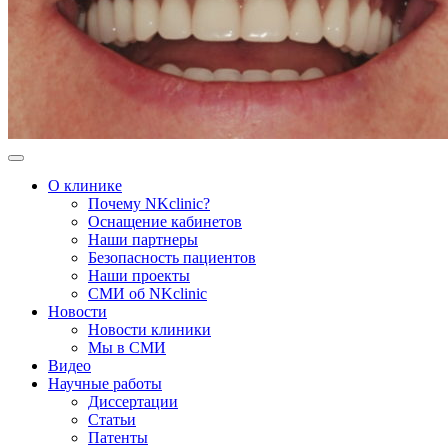
О клинике
Почему NKclinic?
Оснащение кабинетов
Наши партнеры
Безопасность пациентов
Наши проекты
СМИ об NKclinic
Новости
Новости клиники
Мы в СМИ
Видео
Научные работы
Диссертации
Статьи
Патенты