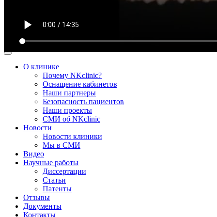
О клинике
Почему NKclinic?
Оснащение кабинетов
Наши партнеры
Безопасность пациентов
Наши проекты
СМИ об NKclinic
Новости
Новости клиники
Мы в СМИ
Видео
Научные работы
Диссертации
Статьи
Патенты
Отзывы
Документы
Контакты