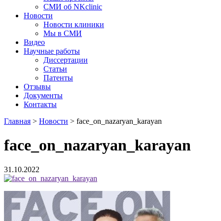
СМИ об NKclinic
Новости
Новости клиники
Мы в СМИ
Видео
Научные работы
Диссертации
Статьи
Патенты
Отзывы
Документы
Контакты
Главная
>
Новости
>
face_on_nazaryan_karayan
face_on_nazaryan_karayan
31.10.2022