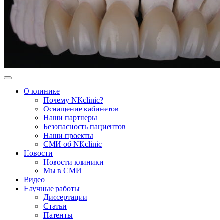
О клинике
Почему NKclinic?
Оснащение кабинетов
Наши партнеры
Безопасность пациентов
Наши проекты
СМИ об NKclinic
Новости
Новости клиники
Мы в СМИ
Видео
Научные работы
Диссертации
Статьи
Патенты