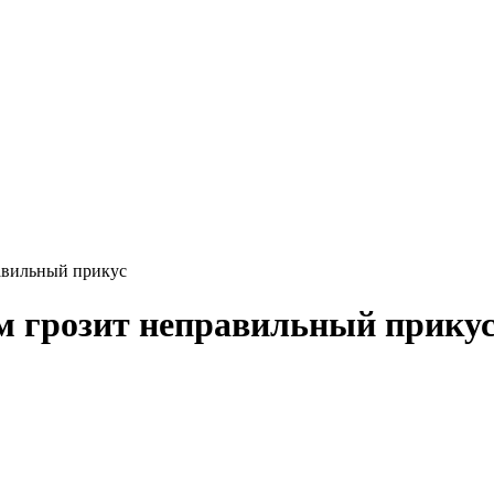
авильный прикус
м грозит неправильный прику