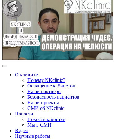
О клинике
Почему NKclinic?
Оснащение кабинетов
Наши партнеры
Безопасность пациентов
Наши проекты
СМИ об NKclinic
Новости
Новости клиники
Мы в СМИ
Видео
Научные работы