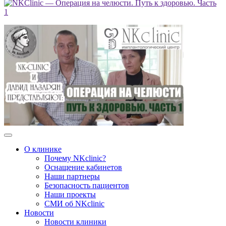
О клинике
Почему NKclinic?
Оснащение кабинетов
Наши партнеры
Безопасность пациентов
Наши проекты
СМИ об NKclinic
Новости
Новости клиники