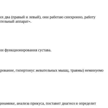
х два (правый и левый), они работаю синхронно, работу
ательный аппарат».
нии функционирования сустава.
езирование, гипертонус жевательных мышц, травмы) неминуемо
инамике, анализа прикуса, поставит диагноз и определит