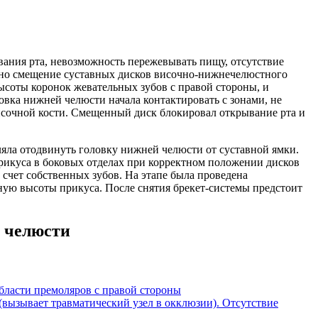
вания рта, невозможность пережевывать пищу, отсутствие
ено смещение суставных дисков височно-нижнечелюстного
ысоты коронок жевательных зубов с правой стороны, и
овка нижней челюсти начала контактировать с зонами, не
височной кости. Смещенный диск блокировал открывание рта и
яла отодвинуть головку нижней челюсти от суставной ямки.
икуса в боковых отделах при корректном положении дисков
 счет собственных зубов. На этапе была проведена
ную высоты прикуса. После снятия брекет-системы предстоит
й челюсти