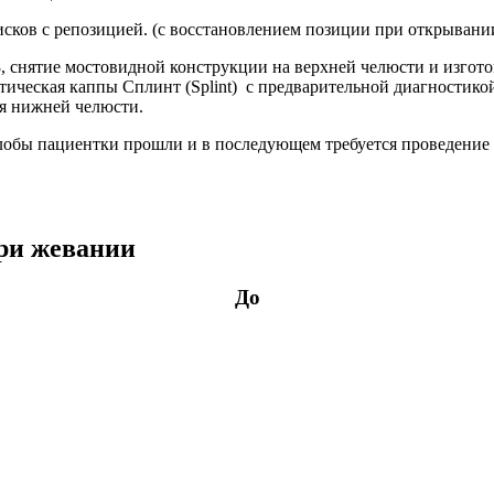
ов с репозицией. (с восстановлением позиции при открывании
.8, снятие мостовидной конструкции на верхней челюсти и изго
стическая каппы Сплинт (Splint) с предварительной диагности
я нижней челюсти.
алобы пациентки прошли и в последующем требуется проведение 
ри жевании
До