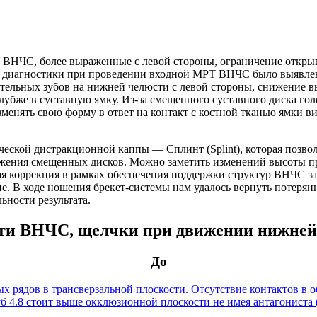
и ВНЧС, более выраженные с левой стороны, ограничение откры
оде диагностики при проведении входной МРТ ВНЧС было выявл
ательных зубов на нижней челюсти с левой стороны, снижение в
убже в суставную ямку. Из-за смещенного суставного диска гол
зменять свою форму в ответ на контакт с костной тканью ямки 
еской дистракционной каппы — Сплинт (Splint), которая позвол
жения смещенных дисков. Можно заметить изменений высоты пр
ая коррекция в рамках обеспечения поддержки структур ВНЧС за
. В ходе ношения брекет-системы нам удалось вернуть потерян
ьности результата.
асти ВНЧС, щелчки при движении нижне
До