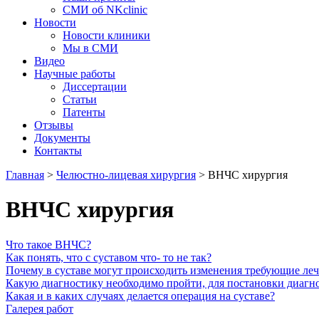
СМИ об NKclinic
Новости
Новости клиники
Мы в СМИ
Видео
Научные работы
Диссертации
Статьи
Патенты
Отзывы
Документы
Контакты
Главная
>
Челюстно-лицевая хирургия
>
ВНЧС хирургия
ВНЧС хирургия
Что такое ВНЧС?
Как понять, что с суставом что- то не так?
Почему в суставе могут происходить изменения требующие ле
Какую диагностику необходимо пройти, для постановки диагн
Какая и в каких случаях делается операция на суставе?
Галерея работ