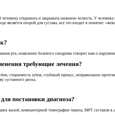
человеку открывать и закрывать нижнюю челюсть. У человека и
де является опорой для сустава, все это входит в понятие: «жев
ак?
ывания рта, появление болевого синдрома говорит нам о наруше
зменения требующие лечения?
зубов, стираемость зубов, глубокий прикус, неправильное прот
ву суставного диска.
 для постановки диагноза?
аших жалоб, компьютерной томографии черепа, МРТ суставов в д