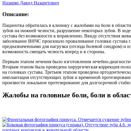
Назарян Давид Назаретович
Описание:
Пациентка обратилась в клинику с жалобами на боли в област
зубов на нижней челюсти, разрушение некоторых зубов. В х
сустава без возможности к вправлению. Ввиду отсутствия жев
заболевание ВНЧС произошло проваливание головки сустава гл
предназначенными для нагрузки (отсюда болевой синдром) и и
возможность смещать челюсть вперед и в стороны.
Первым этапом лечения было изготовления лечебно-диагностич
Вторым этапом была проведена хирургическая коррекция поло
на головках сустава. Третьим этапом проведена ортодонтическ
имплантация отсутствующих зубов и временной протезирование
произвести локальное протезирование для долгосрочной стабил
Жалобы на головные боли, боли в обл