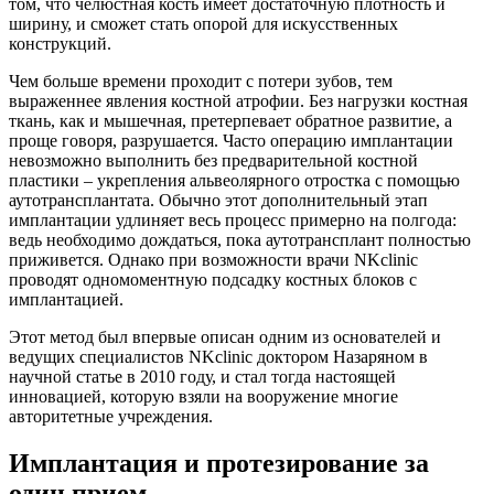
том, что челюстная кость имеет достаточную плотность и
ширину, и сможет стать опорой для искусственных
конструкций.
Чем больше времени проходит с потери зубов, тем
выраженнее явления костной атрофии. Без нагрузки костная
ткань, как и мышечная, претерпевает обратное развитие, а
проще говоря, разрушается. Часто операцию имплантации
невозможно выполнить без предварительной костной
пластики – укрепления альвеолярного отростка с помощью
аутотрансплантата. Обычно этот дополнительный этап
имплантации удлиняет весь процесс примерно на полгода:
ведь необходимо дождаться, пока аутотрансплант полностью
приживется. Однако при возможности врачи NKclinic
проводят одномоментную подсадку костных блоков с
имплантацией.
Этот метод был впервые описан одним из основателей и
ведущих специалистов NKclinic доктором Назаряном в
научной статье в 2010 году, и стал тогда настоящей
инновацией, которую взяли на вооружение многие
авторитетные учреждения.
Имплантация и протезирование за
один прием