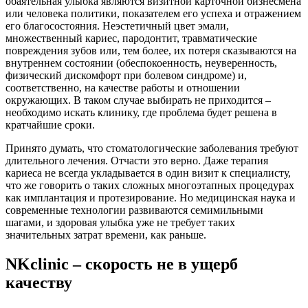
обаятельная улыбка являются визитной карточной бизнесмена
или человека политики, показателем его успеха и отражением
его благосостояния. Неэстетичный цвет эмали,
множественный кариес, пародонтит, травматические
повреждения зубов или, тем более, их потеря сказываются на
внутреннем состоянии (обеспокоенность, неуверенность,
физический дискомфорт при болевом синдроме) и,
соответственно, на качестве работы и отношении
окружающих. В таком случае выбирать не приходится –
необходимо искать клинику, где проблема будет решена в
кратчайшие сроки.
Принято думать, что стоматологические заболевания требуют
длительного лечения. Отчасти это верно. Даже терапия
кариеса не всегда укладывается в один визит к специалисту,
что же говорить о таких сложных многоэтапных процедурах
как имплантация и протезирование. Но медицинская наука и
современные технологии развиваются семимильными
шагами, и здоровая улыбка уже не требует таких
значительных затрат времени, как раньше.
NKclinic – скорость не в ущерб
качеству