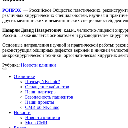
РОПРЭХ
— Российское Общество пластических, реконструктив
различных хирургических специальностей, научная и практичес
других медицинских и немедицинских специальностей, деятельн
Назарян Давид Назаретович
, к.м.н., челюстно-лицевой хир
России. Также является основателем и руководителем хирурги
Основные направления научной и практической работы: рекон
реконструкция обширных дефектов верхней и нижней челюсте
микрохирургической техники; ортогнатическая хирургия; дент
Рубрика:
Новости клиники
О клинике
Почему NKclinic?
Оснащение кабинетов
Наши партнеры
Безопасность пациентов
Наши проекты
СМИ об NKclinic
Новости
Новости клиники
Мы в СМИ
Видео