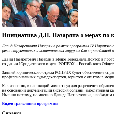
Инициатива Д.Н. Назаряна о мерах по
Давид Назаретович Назарян в рамках программы IV Научного 
реконструктивных и эстетических хирургов для справедливой 
Давид Назаретович Назарян в эфире Телеканала Доктор в прог
создании Юридического отдела РОПРЭХ – Российского Обществ
Задачей юридического отдела РОПРЭХ будет обеспечение справ
профессиональных судмедэкспертов, юристов с опытом в меди
Как известно, в настоящий момент суд для разрешения обраще
на основании документации (история болезни, амбулаторная ка
Именно поэтому, по мнению Давида Назаретовича, необходим 
Видео трансляция программы
Справка