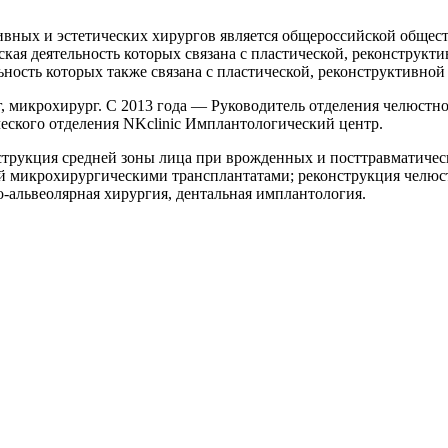
ных и эстетических хирургов является общероссийской общест
кая деятельность которых связана с пластической, реконструкти
ость которых также связана с пластической, реконструктивной 
ург, микрохирург. С 2013 года — Руководитель отделения чел
ческого отделения NKclinic Имплантологический центр.
струкция средней зоны лица при врожденных и посттравматиче
й микрохирургическими трансплантатами; реконструкция челюс
о-альвеолярная хирургия, дентальная имплантология.