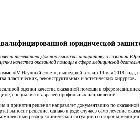
 квалифицированной юридической защите
совета телеканала Доктор высказал инициативу о создании Юри
оценки качества оказанной помощи в сфере медицинской деятель
рамме «IV Научный совет», вышедшей в эфир 19 мая 2018 года, в
а пластических, реконструктивных и эстетических хирургов.
едливой оценки качества оказанной помощи в сфере медицинской
цине, специалистов-врачей профильных направлений.
ния и принятия решения направляет документацию по оказанной
рта) выносит решение, однако в ряде случаев само лечение оказ
комплексный разбор клинической ситуации со стороны медицин