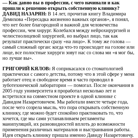
— Как давно вы в профессии, с чего начинали и как
пришли к решению открыть собственную клинику?
ДАВИД НАЗАРЯН:
В 14 лет, прочитав книгу Владимира
Демихова «Пересадка жизненно важных органов», я понял,
что нет более благородной и важной для человечества
профессии, чем хирург. Колебался между нейрохирургией и
челюстнолицевой хирургией, но выбрал лицо, так как
результат практически сразу «на лицо». К тому же голова —
самый сложный орган: когда что-то происходит на голове или
лице, все полостные хирурги зовут нас со слова ми «я мог бы,
но лучше вы».
ГРИГОРИЙ КЯЛОВ:
Я соприкасался со стоматологией
практически с самого детства, потому что в этой сфере у меня
работает отец и свободное время я часто проводил в
зуботехнической лаборатории — помогал. После окончания в
2005 году университета я проработал несколько лет и
встретился на совместном проекте в одной клинике с
Давидом Назаретовичем. Мы работали вместе четыре года,
после чего созрела мысль, что пора открывать собственную
клинику, где можно будет спокойно практиковать то, что
хочется, где мы сами устанавливаем регламенты
манипуляций, их разновидностей вплоть до возможности
применения различных материалов и выстраивания работы.
Идея открыть клинику пришла именно Давиду Назаретовичу.