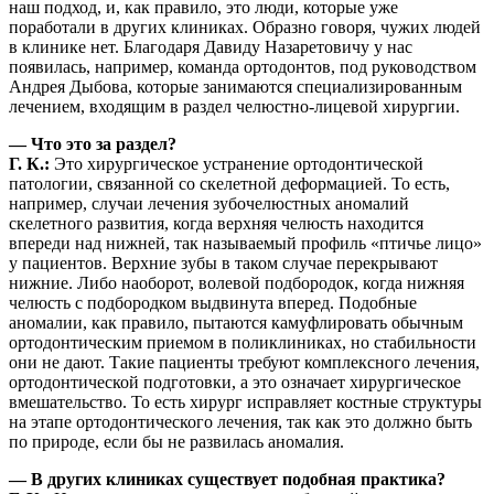
наш подход, и, как правило, это люди, которые уже
поработали в других клиниках. Образно говоря, чужих людей
в клинике нет. Благодаря Давиду Назаретовичу у нас
появилась, например, команда ортодонтов, под руководством
Андрея Дыбова, которые занимаются специализированным
лечением, входящим в раздел челюстно-лицевой хирургии.
— Что это за раздел?
Г. К.:
Это хирургическое устранение ортодонтической
патологии, связанной со скелетной деформацией. То есть,
например, случаи лечения зубочелюстных аномалий
скелетного развития, когда верхняя челюсть находится
впереди над нижней, так называемый профиль «птичье лицо»
у пациентов. Верхние зубы в таком случае перекрывают
нижние. Либо наоборот, волевой подбородок, когда нижняя
челюсть с подбородком выдвинута вперед. Подобные
аномалии, как правило, пытаются камуфлировать обычным
ортодонтическим приемом в поликлиниках, но стабильности
они не дают. Такие пациенты требуют комплексного лечения,
ортодонтической подготовки, а это означает хирургическое
вмешательство. То есть хирург исправляет костные структуры
на этапе ортодонтического лечения, так как это должно быть
по природе, если бы не развилась аномалия.
— В других клиниках существует подобная практика?