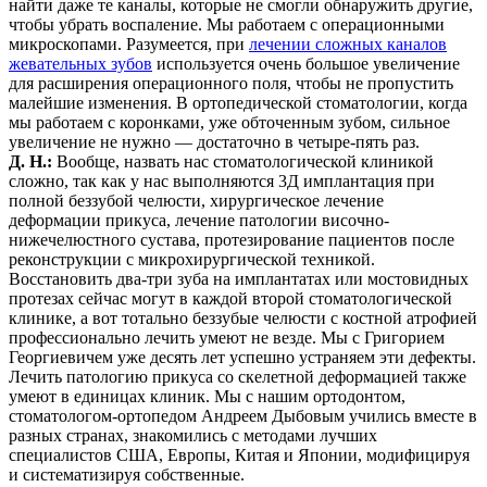
найти даже те каналы, которые не смогли обнаружить другие,
чтобы убрать воспаление. Мы работаем с операционными
микроскопами. Разумеется, при
лечении сложных каналов
жевательных зубов
используется очень большое увеличение
для расширения операционного поля, чтобы не пропустить
малейшие изменения. В ортопедической стоматологии, когда
мы работаем с коронками, уже обточенным зубом, сильное
увеличение не нужно — достаточно в четыре-пять раз.
Д. Н.:
Вообще, назвать нас стоматологической клиникой
сложно, так как у нас выполняются 3Д имплантация при
полной беззубой челюсти, хирургическое лечение
деформации прикуса, лечение патологии височно-
нижечелюстного сустава, протезирование пациентов после
реконструкции с микрохирургической техникой.
Восстановить два-три зуба на имплантатах или мостовидных
протезах сейчас могут в каждой второй стоматологической
клинике, а вот тотально беззубые челюсти с костной атрофией
профессионально лечить умеют не везде. Мы с Григорием
Георгиевичем уже десять лет успешно устраняем эти дефекты.
Лечить патологию прикуса со скелетной деформацией также
умеют в единицах клиник. Мы с нашим ортодонтом,
стоматологом-ортопедом Андреем Дыбовым учились вместе в
разных странах, знакомились с методами лучших
специалистов США, Европы, Китая и Японии, модифицируя
и систематизируя собственные.