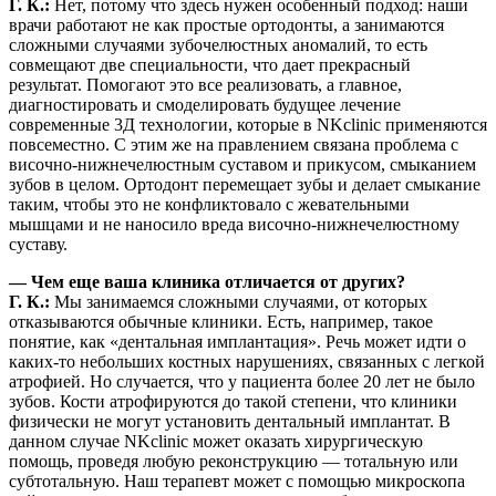
Г. К.:
Нет, потому что здесь нужен особенный подход: наши
врачи работают не как простые ортодонты, а занимаются
сложными случаями зубочелюстных аномалий, то есть
совмещают две специальности, что дает прекрасный
результат. Помогают это все реализовать, а главное,
диагностировать и смоделировать будущее лечение
современные 3Д технологии, которые в NKclinic применяются
повсеместно. С этим же на правлением связана проблема с
височно-нижнечелюстным суставом и прикусом, смыканием
зубов в целом. Ортодонт перемещает зубы и делает смыкание
таким, чтобы это не конфликтовало с жевательными
мышцами и не наносило вреда височно-нижнечелюстному
суставу.
— Чем еще ваша клиника отличается от других?
Г. К.:
Мы занимаемся сложными случаями, от которых
отказываются обычные клиники. Есть, например, такое
понятие, как «дентальная имплантация». Речь может идти о
каких-то небольших костных нарушениях, связанных с легкой
атрофией. Но случается, что у пациента более 20 лет не было
зубов. Кости атрофируются до такой степени, что клиники
физически не могут установить дентальный имплантат. В
данном случае NKclinic может оказать хирургическую
помощь, проведя любую реконструкцию — тотальную или
субтотальную. Наш терапевт может с помощью микроскопа