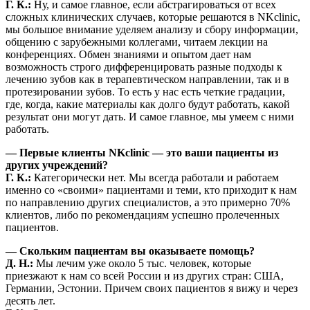
Г. К.:
Ну, и самое главное, если абстрагироваться от всех
сложных клинических случаев, которые решаются в NKclinic,
мы большое внимание уделяем анализу и сбору информации,
общению с зарубежными коллегами, читаем лекции на
конференциях. Обмен знаниями и опытом дает нам
возможность строго дифференцировать разные подходы к
лечению зубов как в терапевтическом направлении, так и в
протезировании зубов. То есть у нас есть четкие градации,
где, когда, какие материалы как долго будут работать, какой
результат они могут дать. И самое главное, мы умеем с ними
работать.
— Первые клиенты NKclinic — это ваши пациенты из
других учреждений?
Г. К.:
Категорически нет. Мы всегда работали и работаем
именно со «своими» пациентами и теми, кто приходит к нам
по направлению других специалистов, а это примерно 70%
клиентов, либо по рекомендациям успешно пролеченных
пациентов.
— Скольким пациентам вы оказываете помощь?
Д. Н.:
Мы лечим уже около 5 тыс. человек, которые
приезжают к нам со всей России и из других стран: США,
Германии, Эстонии. Причем своих пациентов я вижу и через
десять лет.