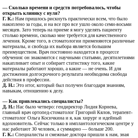
— Сколько времени и средств потребовалось, чтобы
открыть клинику с нуля?
Г. К.:
Нам пришлось рискнуть практически всем, что было
накоплено за годы, и на все про все ушло около семи-восьми
месяцев. Зато теперь на приеме я могу уделять пациенту
столько времени, сколько мне требуется для качественного
лечения. Кроме того, в стоматологии применяются различные
материалы, и свобода их выбора является большим
преимуществом. Врач постоянно находится в процессе
обучения: он знакомится с научными статьями, десятилетиями
накапливает опыт и собирает статистику того, какие
материалы работают хорошо, а какие — не очень. И для
достижения долгосрочного результата необходима свобода
действия в профессии.
Д. Н.:
Это итог, который был получен благодаря знаниям,
навыкам, отношению к делу.
— Как привлекались специалисты?
Д. Н.:
Нас было четверо: гендиректор Лидия Корнева,
главный врач ортопед-стоматолог Григорий Кялов, терапевт-
стоматолог Ольга Косичкина и я, как хирург и идейный
вдохновитель. Сейчас только в имплантологическом центре у
нас работают 30 человек, а суммарно — больше 200.
Г. К.:
Специалисты и смежные доктора пришли к нам, зная