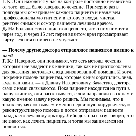
Г. К.: Они находятся у нас на контроле постоянно независимо
от того, когда было завершено лечение. Примерно раз в
полгода мы осматриваем каждого пациента и назначаем
профессиональную гигиену, в которую входят чистка,
рентген-снимок и осмотр пациента лечащим врачом.
Д. Н.:
Большинство пациентов ценят то, что о них помнят и
через год, и через 15 лет: перед визитом врач просматривает
карту лечения и ничего не упускает.
— Почему другие доктора отправляют пациентов именно к
вам?
Г. К.:
Наверное, они понимают, что есть методы лечения,
которыми не владеют их клиники, так как не приспособлены
для оказания настолько специализированной помощи. И хотят
искренне помочь пациентам, которые к ним обратились, зная,
куда направить — к Давиду Назаретовичу. Зачастую, доктора
сами с нами связываются. Пока пациент находится на пути в
нашу клинику, они рассказывают, с чем направили его к нам и
какую именно задачу нужно решить. Мы понимаем, что в
таких случаях оказываем именно первичную хирургическую
реконструктивную помощь и потом отправляем пациента
назад к его лечащему доктору. Либо доктора сразу говорят, что
не знают, как лечить пациента, и тогда мы занимаемся им
полностью.