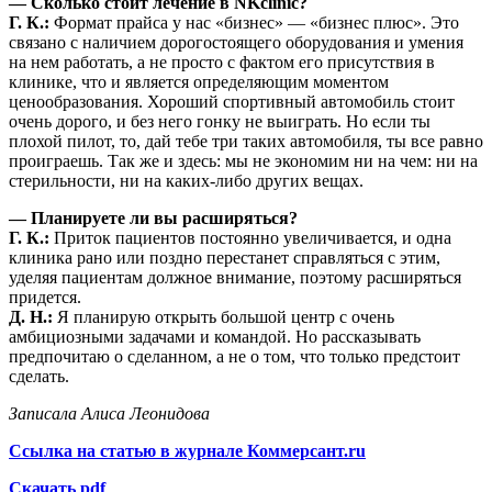
— Сколько стоит лечение в NKclinic?
Г. К.:
Формат прайса у нас «бизнес» — «бизнес плюс». Это
связано с наличием дорогостоящего оборудования и умения
на нем работать, а не просто с фактом его присутствия в
клинике, что и является определяющим моментом
ценообразования. Хороший спортивный автомобиль стоит
очень дорого, и без него гонку не выиграть. Но если ты
плохой пилот, то, дай тебе три таких автомобиля, ты все равно
проиграешь. Так же и здесь: мы не экономим ни на чем: ни на
стерильности, ни на каких-либо других вещах.
— Планируете ли вы расширяться?
Г. К.:
Приток пациентов постоянно увеличивается, и одна
клиника рано или поздно перестанет справляться с этим,
уделяя пациентам должное внимание, поэтому расширяться
придется.
Д. Н.:
Я планирую открыть большой центр с очень
амбициозными задачами и командой. Но рассказывать
предпочитаю о сделанном, а не о том, что только предстоит
сделать.
Записала Алиса Леонидова
Ссылка на статью в журнале Коммерсант.ru
Скачать pdf