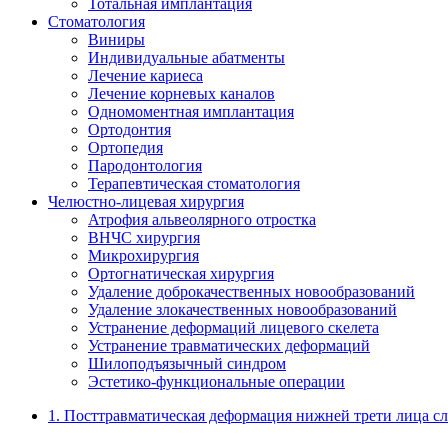
Тотальная имплантация
Стоматология
Виниры
Индивидуальные абатменты
Лечение кариеса
Лечение корневых каналов
Одномоментная имплантация
Ортодонтия
Ортопедия
Пародонтология
Терапевтическая стоматология
Челюстно-лицевая хирургия
Атрофия альвеолярного отростка
ВНЧС хирургия
Микрохирургия
Ортогнатическая хирургия
Удаление доброкачественных новообразований
Удаление злокачественных новообразований
Устранение деформаций лицевого скелета
Устранение травматических деформаций
Шилоподъязычный синдром
Эстетико-функциональные операции
1. Посттравматическая деформация нижней трети лица сл