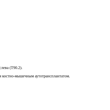
лева (Т90.2).
м костно-мышечным аутотрансплантатом.