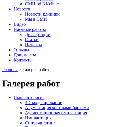
СМИ об NKclinic
Новости
Новости клиники
Мы в СМИ
Видео
Научные работы
Диссертации
Статьи
Патенты
Отзывы
Документы
Контакты
Главная
>
Галерея работ
Галерея работ
Имплантология
3D-моделирование
Агументация костными блоками
Аугментационная имплантация
Имплантация
Синус-лифтинг