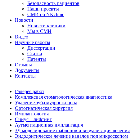
Безопасность пациентов
Наши проекты
СМИ об NKclinic
Новости
Новости клиники
Мы в СМИ
Видео
Научные работы
Диссертации
Статьи
Патенты
Отзывы
Документы
Контакты
Галерея работ
Комплексная стоматологическая диагностика
Удаление зуба мудрости цена
Ортогнатическая хирургия
Имплантология
Синус – лифтинг
Аугментационная имплантация
3Д моделирование шаблонов и визуализация лечения
Эндодонтическое лечение каналов под микроскопом