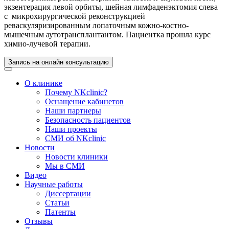
экзентерация левой орбиты, шейная лимфаденэктомия слева
с микрохирургической реконструкцией
реваскуляризированным лопаточным кожно-костно-
мышечным аутотрансплантантом. Пациентка прошла курс
химио-лучевой терапии.
Запись на онлайн консультацию
О клинике
Почему NKclinic?
Оснащение кабинетов
Наши партнеры
Безопасность пациентов
Наши проекты
СМИ об NKclinic
Новости
Новости клиники
Мы в СМИ
Видео
Научные работы
Диссертации
Статьи
Патенты
Отзывы