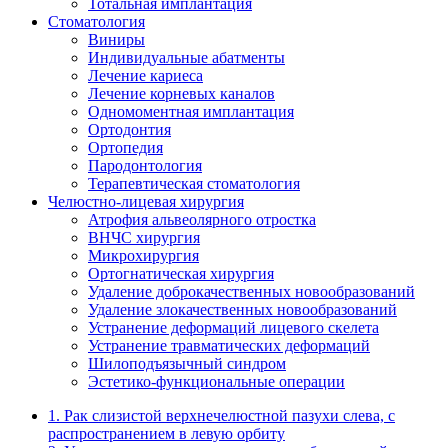
Тотальная имплантация
Стоматология
Виниры
Индивидуальные абатменты
Лечение кариеса
Лечение корневых каналов
Одномоментная имплантация
Ортодонтия
Ортопедия
Пародонтология
Терапевтическая стоматология
Челюстно-лицевая хирургия
Атрофия альвеолярного отростка
ВНЧС хирургия
Микрохирургия
Ортогнатическая хирургия
Удаление доброкачественных новообразований
Удаление злокачественных новообразований
Устранение деформаций лицевого скелета
Устранение травматических деформаций
Шилоподъязычный синдром
Эстетико-функциональные операции
1. Рак слизистой верхнечелюстной пазухи слева, с
распространением в левую орбиту