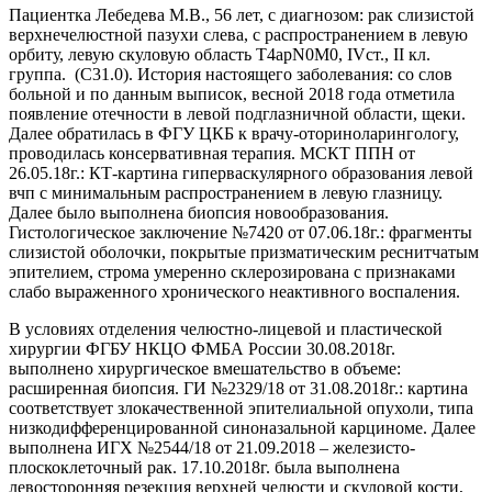
Пациентка Лебедева М.В., 56 лет, с диагнозом: рак слизистой
верхнечелюстной пазухи слева, с распространением в левую
орбиту, левую скуловую область Т4apN0M0, IVст., II кл.
группа. (С31.0). История настоящего заболевания: со слов
больной и по данным выписок, весной 2018 года отметила
появление отечности в левой подглазничной области, щеки.
Далее обратилась в ФГУ ЦКБ к врачу-оториноларингологу,
проводилась консервативная терапия. МСКТ ППН от
26.05.18г.: КТ-картина гиперваскулярного образования левой
вчп с минимальным распространением в левую глазницу.
Далее было выполнена биопсия новообразования.
Гистологическое заключение №7420 от 07.06.18г.: фрагменты
слизистой оболочки, покрытые призматическим реснитчатым
эпителием, строма умеренно склерозирована с признаками
слабо выраженного хронического неактивного воспаления.
В условиях отделения челюстно-лицевой и пластической
хирургии ФГБУ НКЦО ФМБА России 30.08.2018г.
выполнено хирургическое вмешательство в объеме:
расширенная биопсия. ГИ №2329/18 от 31.08.2018г.: картина
соответствует злокачественной эпителиальной опухоли, типа
низкодифференцированной синоназальной карциноме. Далее
выполнена ИГХ №2544/18 от 21.09.2018 – железисто-
плоскоклеточный рак. 17.10.2018г. была выполнена
левосторонняя резекция верхней челюсти и скуловой кости,