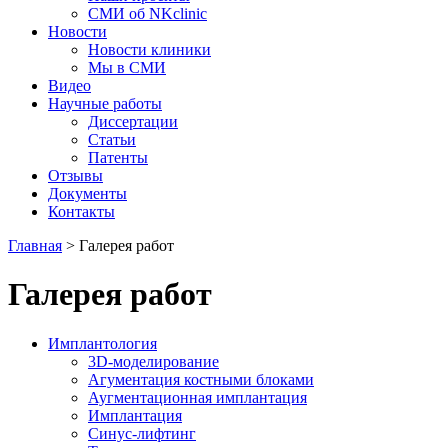
СМИ об NKclinic
Новости
Новости клиники
Мы в СМИ
Видео
Научные работы
Диссертации
Статьи
Патенты
Отзывы
Документы
Контакты
Главная
>
Галерея работ
Галерея работ
Имплантология
3D-моделирование
Агументация костными блоками
Аугментационная имплантация
Имплантация
Синус-лифтинг