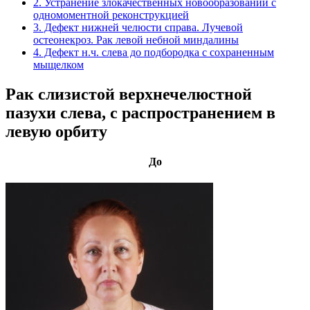
2. Устранение злокачественных новообразований с
одномоментной реконструкцией
3. Дефект нижней челюсти справа. Лучевой
остеонекроз. Рак левой небной миндалины
4. Дефект н.ч. слева до подбородка с сохраненным
мыщелком
Рак слизистой верхнечелюстной
пазухи слева, с распространением в
левую орбиту
До