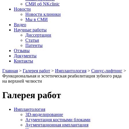
СМИ об NKclinic
Новости
Новости клиники
Мы в СМИ
Видео
Научные работы
Диссертации
Статьи
Патенты
Отзывы
Документы
Контакты
Главная
>
Галерея работ
>
Имплантология
>
Синус-лифтинг
>
Функциональная и эстетическая реабилитация зубного ряда
на верхней челюсти
Галерея работ
Имплантология
3D-моделирование
Агументация костными блоками
Аугментационная имплантация