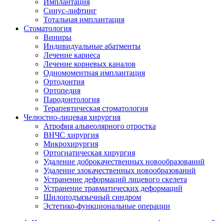
Имплантация
Синус-лифтинг
Тотальная имплантация
Стоматология
Виниры
Индивидуальные абатменты
Лечение кариеса
Лечение корневых каналов
Одномоментная имплантация
Ортодонтия
Ортопедия
Пародонтология
Терапевтическая стоматология
Челюстно-лицевая хирургия
Атрофия альвеолярного отростка
ВНЧС хирургия
Микрохирургия
Ортогнатическая хирургия
Удаление доброкачественных новообразований
Удаление злокачественных новообразований
Устранение деформаций лицевого скелета
Устранение травматических деформаций
Шилоподъязычный синдром
Эстетико-функциональные операции