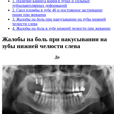
1. Наличие кариеса корня в зубах и сильных
зубоальвеолярных деформаций
2. Скол пломбы в зубе 46 и постоянное застревание
пищи при жевании
3. Жалобы на боль при накусывании на зубы нижней
челюсти слева
4. Жалобы на боль в зубе нижней челюсти при жевании
Жалобы на боль при накусывании на
зубы нижней челюсти слева
До