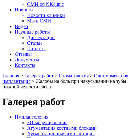
СМИ об NKclinic
Новости
Новости клиники
Мы в СМИ
Видео
Научные работы
Диссертации
Статьи
Патенты
Отзывы
Документы
Контакты
Главная
>
Галерея работ
>
Стоматология
>
Одномоментная
имплантация
>
Жалобы на боль при накусывании на зубы
нижней челюсти слева
Галерея работ
Имплантология
3D-моделирование
Агументация костными блоками
Аугментационная имплантация