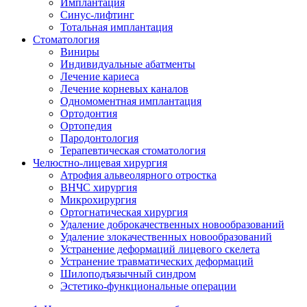
Имплантация
Синус-лифтинг
Тотальная имплантация
Стоматология
Виниры
Индивидуальные абатменты
Лечение кариеса
Лечение корневых каналов
Одномоментная имплантация
Ортодонтия
Ортопедия
Пародонтология
Терапевтическая стоматология
Челюстно-лицевая хирургия
Атрофия альвеолярного отростка
ВНЧС хирургия
Микрохирургия
Ортогнатическая хирургия
Удаление доброкачественных новообразований
Удаление злокачественных новообразований
Устранение деформаций лицевого скелета
Устранение травматических деформаций
Шилоподъязычный синдром
Эстетико-функциональные операции