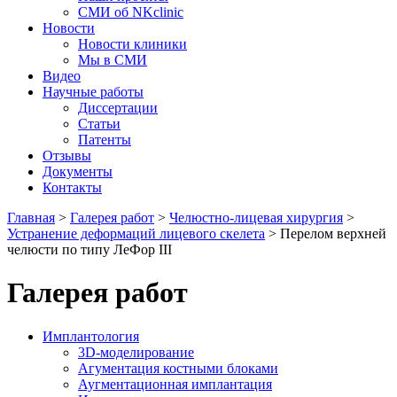
СМИ об NKclinic
Новости
Новости клиники
Мы в СМИ
Видео
Научные работы
Диссертации
Статьи
Патенты
Отзывы
Документы
Контакты
Главная
>
Галерея работ
>
Челюстно-лицевая хирургия
>
Устранение деформаций лицевого скелета
>
Перелом верхней
челюсти по типу ЛеФор III
Галерея работ
Имплантология
3D-моделирование
Агументация костными блоками
Аугментационная имплантация