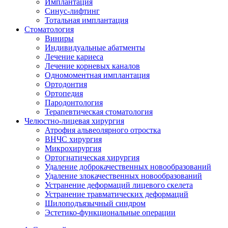
Имплантация
Синус-лифтинг
Тотальная имплантация
Стоматология
Виниры
Индивидуальные абатменты
Лечение кариеса
Лечение корневых каналов
Одномоментная имплантация
Ортодонтия
Ортопедия
Пародонтология
Терапевтическая стоматология
Челюстно-лицевая хирургия
Атрофия альвеолярного отростка
ВНЧС хирургия
Микрохирургия
Ортогнатическая хирургия
Удаление доброкачественных новообразований
Удаление злокачественных новообразований
Устранение деформаций лицевого скелета
Устранение травматических деформаций
Шилоподъязычный синдром
Эстетико-функциональные операции