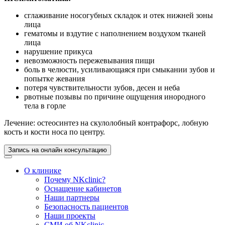
сглаживание носогубных складок и отек нижней зоны
лица
гематомы и вздутие с наполнением воздухом тканей
лица
нарушение прикуса
невозможность пережевывания пищи
боль в челюсти, усиливающаяся при смыкании зубов и
попытке жевания
потеря чувствительности зубов, десен и неба
рвотные позывы по причине ощущения инородного
тела в горле
Лечение: остеосинтез на скулолобный контрафорс, лобную
кость и кости носа по центру.
Запись на онлайн консультацию
О клинике
Почему NKclinic?
Оснащение кабинетов
Наши партнеры
Безопасность пациентов
Наши проекты
СМИ об NKclinic