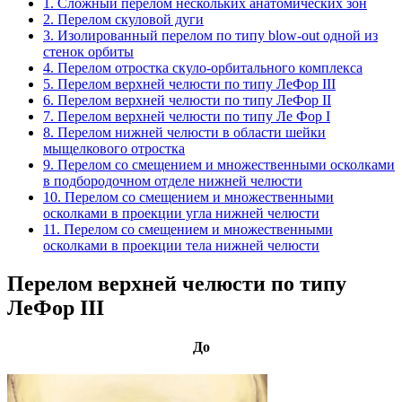
1. Сложный перелом нескольких анатомических зон
2. Перелом скуловой дуги
3. Изолированный перелом по типу blow-out одной из
стенок орбиты
4. Перелом отростка скуло-орбитального комплекса
5. Перелом верхней челюсти по типу ЛеФор III
6. Перелом верхней челюсти по типу ЛеФор II
7. Перелом верхней челюсти по типу Ле Фор I
8. Перелом нижней челюсти в области шейки
мыщелкового отростка
9. Перелом со смещением и множественными осколками
в подбородочном отделе нижней челюсти
10. Перелом со смещением и множественными
осколками в проекции угла нижней челюсти
11. Перелом со смещением и множественными
осколками в проекции тела нижней челюсти
Перелом верхней челюсти по типу
ЛеФор III
До