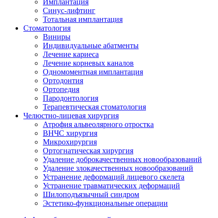
Имплантация
Синус-лифтинг
Тотальная имплантация
Стоматология
Виниры
Индивидуальные абатменты
Лечение кариеса
Лечение корневых каналов
Одномоментная имплантация
Ортодонтия
Ортопедия
Пародонтология
Терапевтическая стоматология
Челюстно-лицевая хирургия
Атрофия альвеолярного отростка
ВНЧС хирургия
Микрохирургия
Ортогнатическая хирургия
Удаление доброкачественных новообразований
Удаление злокачественных новообразований
Устранение деформаций лицевого скелета
Устранение травматических деформаций
Шилоподъязычный синдром
Эстетико-функциональные операции