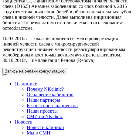
Пациентка С., с диагнозом: остеобластома нижней челюсти
слева (D16.5) Анамнез заболевания: со слов больной в 2015
году отметила появление болей в области жевательных зубов
слева в нижней челюсти. Далее выполнена инцизионная
биопсия. По результатам гистологического исследования:
остеобластома.
16.03.2016г. — была выполнена сегментарная резекция
нижней челюсти слева с микрохирургической
реконструкцией нижней челюсти реваскуляризированным
малоберцовым костно-мышечным аутотрансплантантом.
30.10.2016г. – имплантация Ренова (Renova).
Запись на онлайн консультацию
О клинике
Почему NKclinic?
Оснащение кабинетов
Наши партнеры
Безопасность пациентов
Наши проекты
СМИ об NKclinic
Новости
Новости клиники
Мы в СМИ