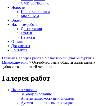
СМИ об NKclinic
Новости
Новости клиники
Мы в СМИ
Видео
Научные работы
Диссертации
Статьи
Патенты
Отзывы
Документы
Контакты
Главная
>
Галерея работ
>
Челюстно-лицевая хирургия
>
Микрохирургия
>
Остеобластома в области жевательных
зубов слева в нижней челюсти
Галерея работ
Имплантология
3D-моделирование
Агументация костными блоками
Аугментационная имплантация