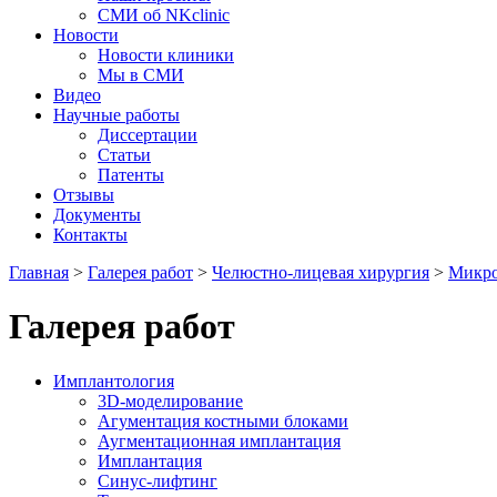
СМИ об NKclinic
Новости
Новости клиники
Мы в СМИ
Видео
Научные работы
Диссертации
Статьи
Патенты
Отзывы
Документы
Контакты
Главная
>
Галерея работ
>
Челюстно-лицевая хирургия
>
Микро
Галерея работ
Имплантология
3D-моделирование
Агументация костными блоками
Аугментационная имплантация
Имплантация
Синус-лифтинг