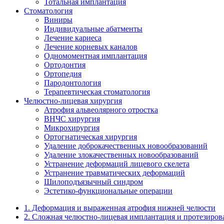
Тотальная имплантация
Стоматология
Виниры
Индивидуальные абатменты
Лечение кариеса
Лечение корневых каналов
Одномоментная имплантация
Ортодонтия
Ортопедия
Пародонтология
Терапевтическая стоматология
Челюстно-лицевая хирургия
Атрофия альвеолярного отростка
ВНЧС хирургия
Микрохирургия
Ортогнатическая хирургия
Удаление доброкачественных новообразований
Удаление злокачественных новообразований
Устранение деформаций лицевого скелета
Устранение травматических деформаций
Шилоподъязычный синдром
Эстетико-функциональные операции
1. Деформация и выраженная атрофия нижней челюсти
2. Сложная челюстно-лицевая имплантация и протезиров