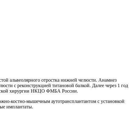
стой альвеолярного отростка нижней челюсти. Анамнез
люсти с реконструкцией титановой балкой. Далее через 1 год
ической хирургии НКЦО ФМБА России.
ожно-костно-мышечным аутотрансплантантом с установкой
ные имплантаты.