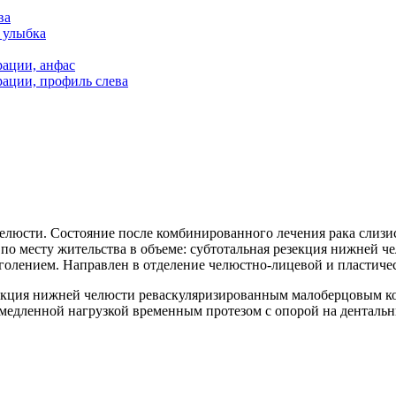
елюсти. Состояние после комбинированного лечения рака слизи
по месту жительства в объеме: субтотальная резекция нижней че
ё оголением. Направлен в отделение челюстно-лицевой и пласт
рукция нижней челюсти реваскуляризированным малоберцовым к
медленной нагрузкой временным протезом с опорой на денталь