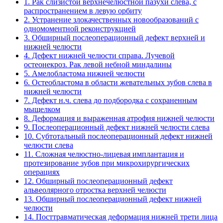
1. Рак слизистой верхнечелюстной пазухи слева, с
распространением в левую орбиту
2. Устранение злокачественных новообразований с
одномоментной реконструкцией
3. Обширный послеоперационный дефект верхней и
нижней челюсти
4. Дефект нижней челюсти справа. Лучевой
остеонекроз. Рак левой небной миндалины
5. Амелобластома нижней челюсти
6. Остеобластома в области жевательных зубов слева в
нижней челюсти
7. Дефект н.ч. слева до подбородка с сохраненным
мыщелком
8. Деформация и выраженная атрофия нижней челюсти
9. Послеоперационный дефект нижней челюсти слева
10. Субтотальный послеоперационный дефект нижней
челюсти слева
11. Сложная челюстно-лицевая имплантация и
протезирование зубов при микрохирургических
операциях
12. Обширный послеоперационный дефект
альвеолярного отростка верхней челюсти
13. Обширный послеоперационный дефект нижней
челюсти
14. Посттравматическая деформация нижней трети лица