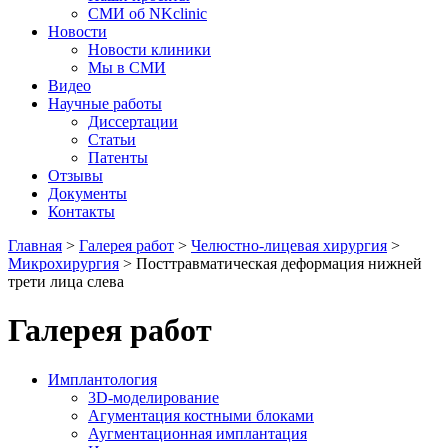
СМИ об NKclinic
Новости
Новости клиники
Мы в СМИ
Видео
Научные работы
Диссертации
Статьи
Патенты
Отзывы
Документы
Контакты
Главная
>
Галерея работ
>
Челюстно-лицевая хирургия
>
Микрохирургия
>
Посттравматическая деформация нижней
трети лица слева
Галерея работ
Имплантология
3D-моделирование
Агументация костными блоками
Аугментационная имплантация