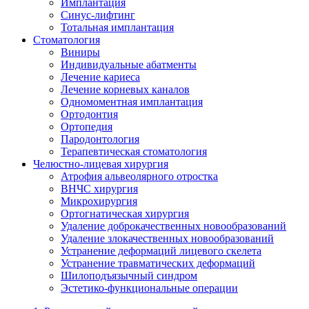
Имплантация
Синус-лифтинг
Тотальная имплантация
Стоматология
Виниры
Индивидуальные абатменты
Лечение кариеса
Лечение корневых каналов
Одномоментная имплантация
Ортодонтия
Ортопедия
Пародонтология
Терапевтическая стоматология
Челюстно-лицевая хирургия
Атрофия альвеолярного отростка
ВНЧС хирургия
Микрохирургия
Ортогнатическая хирургия
Удаление доброкачественных новообразований
Удаление злокачественных новообразований
Устранение деформаций лицевого скелета
Устранение травматических деформаций
Шилоподъязычный синдром
Эстетико-функциональные операции