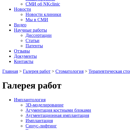
СМИ об NKclinic
Новости
Новости клиники
Мы в СМИ
Видео
Научные работы
Диссертации
Статьи
Патенты
Отзывы
Документы
Контакты
Главная
>
Галерея работ
>
Стоматология
>
Терапевтическая ст
Галерея работ
Имплантология
3D-моделирование
Агументация костными блоками
Аугментационная имплантация
Имплантация
Синус-лифтинг