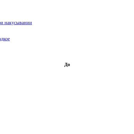
при накусывании
адкое
До