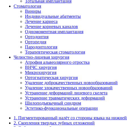
Тотальная имплантация
Стоматология
Виниры
Индивидуальные абатменты
Лечение кариеса
Лечение корневых каналов
Одномоментная имплантация
Ортодонтия
Ортопедия
Пародонтология
Терапевтическая стоматология
Челюстно-лицевая хирургия
Атрофия альвеолярного отростка
ВНЧС хирургия
Микрохирургия
Ортогнатическая хирургия
Удаление доброкачественных новообразований
Удаление злокачественных новообразований
Устранение деформаций лицевого скелета
Устранение травматических деформаций
Шилоподъязычный синдром
Эстетико-функциональные операции
1. Пигментированный налёт со стороны языка на нижней
2. Скопления твердых зубных отложений