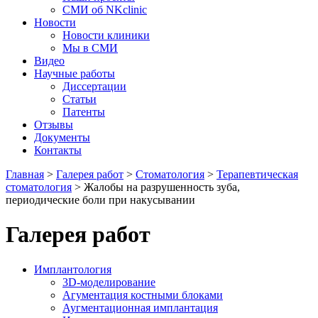
СМИ об NKclinic
Новости
Новости клиники
Мы в СМИ
Видео
Научные работы
Диссертации
Статьи
Патенты
Отзывы
Документы
Контакты
Главная
>
Галерея работ
>
Стоматология
>
Терапевтическая
стоматология
>
Жалобы на разрушенность зуба,
периодические боли при накусывании
Галерея работ
Имплантология
3D-моделирование
Агументация костными блоками
Аугментационная имплантация