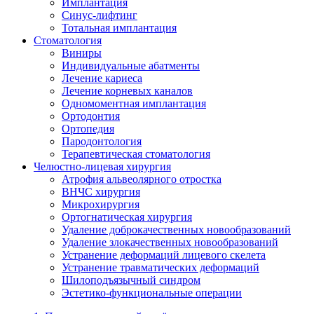
Имплантация
Синус-лифтинг
Тотальная имплантация
Стоматология
Виниры
Индивидуальные абатменты
Лечение кариеса
Лечение корневых каналов
Одномоментная имплантация
Ортодонтия
Ортопедия
Пародонтология
Терапевтическая стоматология
Челюстно-лицевая хирургия
Атрофия альвеолярного отростка
ВНЧС хирургия
Микрохирургия
Ортогнатическая хирургия
Удаление доброкачественных новообразований
Удаление злокачественных новообразований
Устранение деформаций лицевого скелета
Устранение травматических деформаций
Шилоподъязычный синдром
Эстетико-функциональные операции