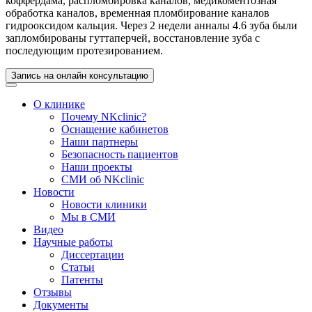
коффердама, распломбировка каналов, медикоментозная
обработка каналов, временная пломбирование каналов
гидрооксидом кальция. Через 2 недели анналы 4.6 зуба были
запломбированы гуттаперчей, восстановление зуба с
последующим протезированием.
Запись на онлайн консультацию
О клинике
Почему NKclinic?
Оснащение кабинетов
Наши партнеры
Безопасность пациентов
Наши проекты
СМИ об NKclinic
Новости
Новости клиники
Мы в СМИ
Видео
Научные работы
Диссертации
Статьи
Патенты
Отзывы
Документы