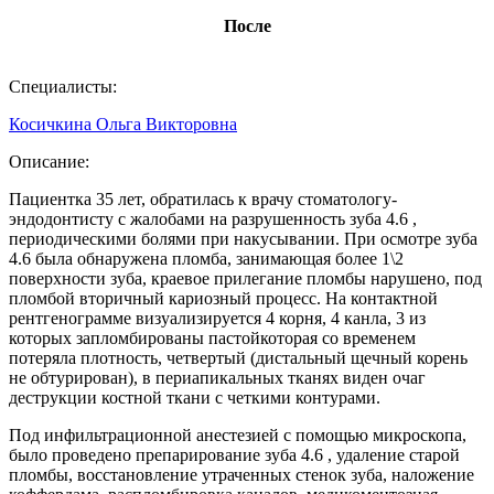
После
Специалисты:
Косичкина Ольга Викторовна
Описание:
Пациентка 35 лет, обратилась к врачу стоматологу-
эндодонтисту с жалобами на разрушенность зуба 4.6 ,
периодическими болями при накусывании. При осмотре зуба
4.6 была обнаружена пломба, занимающая более 1\2
поверхности зуба, краевое прилегание пломбы нарушено, под
пломбой вторичный кариозный процесс. На контактной
рентгенограмме визуализируется 4 корня, 4 канла, 3 из
которых запломбированы пастойкоторая со временем
потеряла плотность, четвертый (дистальный щечный корень
не обтурирован), в периапикальных тканях виден очаг
деструкции костной ткани с четкими контурами.
Под инфильтрационной анестезией с помощью микроскопа,
было проведено препарирование зуба 4.6 , удаление старой
пломбы, восстановление утраченных стенок зуба, наложение