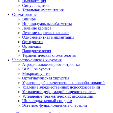
Имплантация
Синус-лифтинг
Тотальная имплантация
Стоматология
Виниры
Индивидуальные абатменты
Лечение кариеса
Лечение корневых каналов
Одномоментная имплантация
Ортодонтия
Ортопедия
Пародонтология
Терапевтическая стоматология
Челюстно-лицевая хирургия
Атрофия альвеолярного отростка
ВНЧС хирургия
Микрохирургия
Ортогнатическая хирургия
Удаление доброкачественных новообразований
Удаление злокачественных новообразований
Устранение деформаций лицевого скелета
Устранение травматических деформаций
Шилоподъязычный синдром
Эстетико-функциональные операции