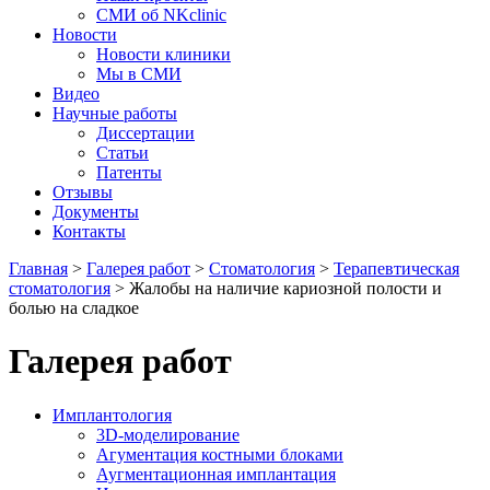
СМИ об NKclinic
Новости
Новости клиники
Мы в СМИ
Видео
Научные работы
Диссертации
Статьи
Патенты
Отзывы
Документы
Контакты
Главная
>
Галерея работ
>
Стоматология
>
Терапевтическая
стоматология
>
Жалобы на наличие кариозной полости и
болью на сладкое
Галерея работ
Имплантология
3D-моделирование
Агументация костными блоками
Аугментационная имплантация