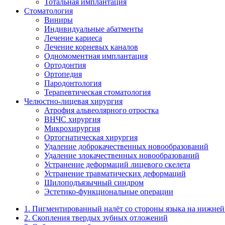
Тотальная имплантация
Стоматология
Виниры
Индивидуальные абатменты
Лечение кариеса
Лечение корневых каналов
Одномоментная имплантация
Ортодонтия
Ортопедия
Пародонтология
Терапевтическая стоматология
Челюстно-лицевая хирургия
Атрофия альвеолярного отростка
ВНЧС хирургия
Микрохирургия
Ортогнатическая хирургия
Удаление доброкачественных новообразований
Удаление злокачественных новообразований
Устранение деформаций лицевого скелета
Устранение травматических деформаций
Шилоподъязычный синдром
Эстетико-функциональные операции
1. Пигментированный налёт со стороны языка на нижней
2. Скопления твердых зубных отложений