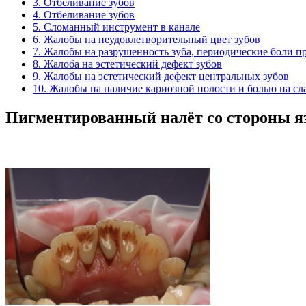
3. Отбеливание зубов
4. Отбеливание зубов
5. Сломанный инструмент в канале
6. Жалобы на неудовлетворительный цвет зубов
7. Жалобы на разрушенность зуба, периодические боли 
8. Жалоба на эстетический дефект зубов
9. Жалобы на эстетический дефект центральных зубов
10. Жалобы на наличие кариозной полости и болью на сл
Пигментированный налёт со стороны я