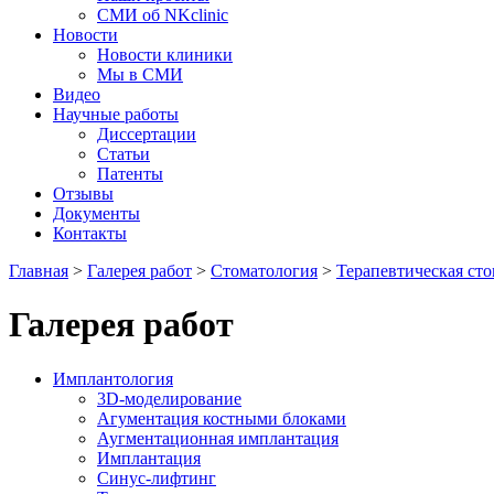
СМИ об NKclinic
Новости
Новости клиники
Мы в СМИ
Видео
Научные работы
Диссертации
Статьи
Патенты
Отзывы
Документы
Контакты
Главная
>
Галерея работ
>
Стоматология
>
Терапевтическая ст
Галерея работ
Имплантология
3D-моделирование
Агументация костными блоками
Аугментационная имплантация
Имплантация
Синус-лифтинг