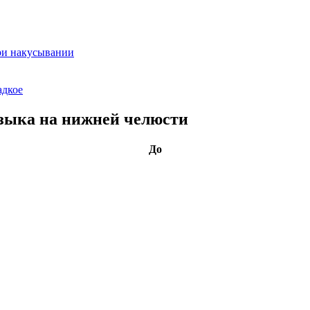
при накусывании
адкое
зыка на нижней челюсти
До